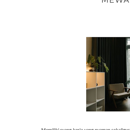
MEWAH
Memiliki ruang kerja yang nyaman sekaligu