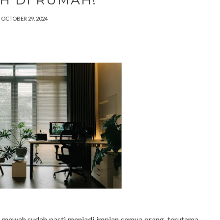
 DI RUMAH!
OCTOBER 29, 2024
s mewah sudah pasti menjadi impian semua orang, terutama