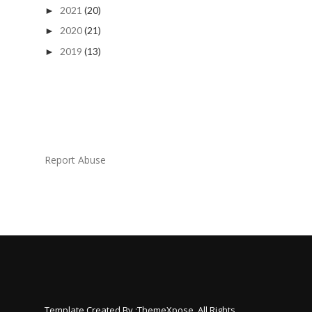
2021
(20)
►
2020
(21)
►
2019
(13)
►
Report Abuse
Template Created By :
ThemeXpose
. All Rights