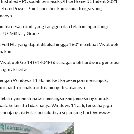
Installed - PC sudah termasuk Office Home & Student 2021.
xcel dan Power Point) memberikan semua fungsi yang
unanya.
iliki desain bodi yang tangguh dan telah mengantongi
ar US Military Grade.
usi Full HD yang dapat dibuka hingga 180° membuat Vivobook
unakan.
 Vivobook Go 14 (E1404F) ditenagai oleh hardware generasi
bagai aktivitas.
dengan Windows 11 Home. Ketika pekerjaan menumpuk,
membantu pemakai untuk menyelesaikannya.
lebih nyaman di mata, memungkinkan pemakainya untuk
aik. Selain itu tidak hanya Windows 11 asli, tersedia juga
enunjang aktivitas pemakainya sepanjang hari. Wowww....