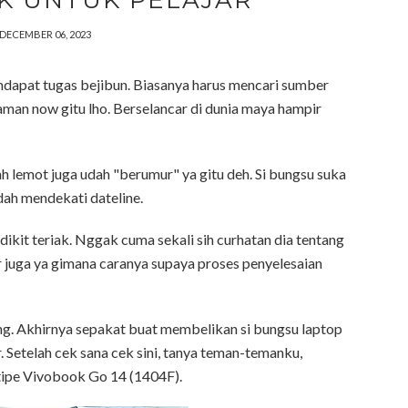
K UNTUK PELAJAR
DECEMBER 06, 2023
ndapat tugas bejibun. Biasanya harus mencari sumber
Jaman now gitu lho. Berselancar di dunia maya hampir
 lemot juga udah "berumur" ya gitu deh. Si bungsu suka
dah mendekati dateline.
ikit teriak. Nggak cuma sekali sih curhatan dia tentang
ir juga ya gimana caranya supaya proses penyelesaian
ring. Akhirnya sepakat buat membelikan si bungsu laptop
. Setelah cek sana cek sini, tanya teman-temanku,
ipe Vivobook Go 14 (1404F).