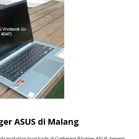
ger ASUS di Malang
ada invitation buat hadir di Gathering Blogger ASUS. Seneng