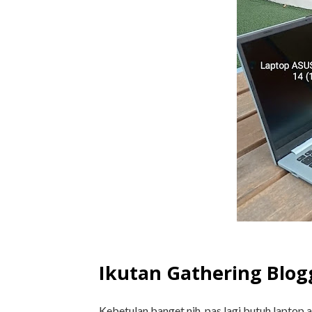
Ikutan Gathering Blog
Kebetulan banget nih, pas lagi butuh laptop 